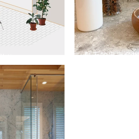
夏天的蟲蟲危機 
!!