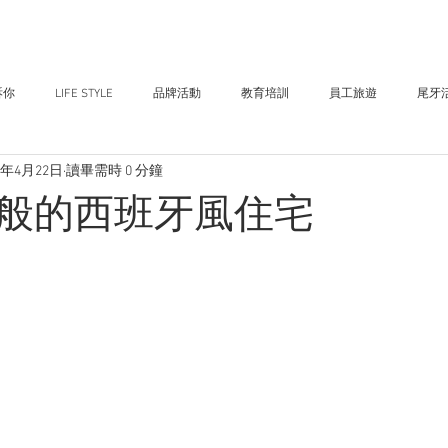
訴你
LIFE STYLE
品牌活動
教育培訓
員工旅遊
尾牙
2年4月22日
讀畢需時 0 分鐘
般的西班牙風住宅