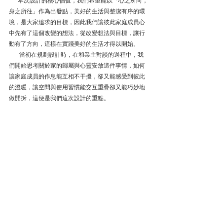
      本次設計的核心價值，我們希望能以「心之所向，
身之所往」作為出發點，美好的生活與整潔有序的環
境，是大家追求的目標，因此我們讓彼此家庭成員心
中先有了這個改變的想法，從改變想法與目標，讓行
動有了方向，這樣在實踐美好的生活才得以開始。
       當初在規劃設計時，在和業主對談的過程中，我
們開始思考關於家的歸屬與心靈安放這件事情，如何
讓家庭成員的作息能互相不干擾，卻又能感受到彼此
的溫暖，讓空間與使用習慣能交互重疊卻又能巧妙地
做開拆，這便是我們這次設計的重點。