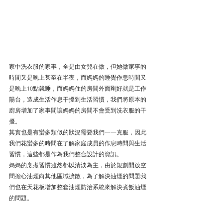
家中洗衣服的家事，全是由女兒在做，但她做家事的
時間又是晚上甚至在半夜，而媽媽的睡覺作息時間又
是晚上10點就睡，而媽媽住的房間外面剛好就是工作
陽台，造成生活作息干擾到生活習慣，我們將原本的
廚房增加了家事間讓媽媽的房間不會受到洗衣服的干
擾。
其實也是有蠻多類似的狀況需要我們一一克服，因此
我們花蠻多的時間在了解家庭成員的作息時間與生活
習慣，這些都是作為我們整合設計的資訊。
媽媽的烹煮習慣雖然都以清淡為主，由於規劃開放空
間擔心油煙向其他區域擴散，為了解決油煙的問題我
們也在天花板增加整套油煙防治系統來解決煮飯油煙
的問題。