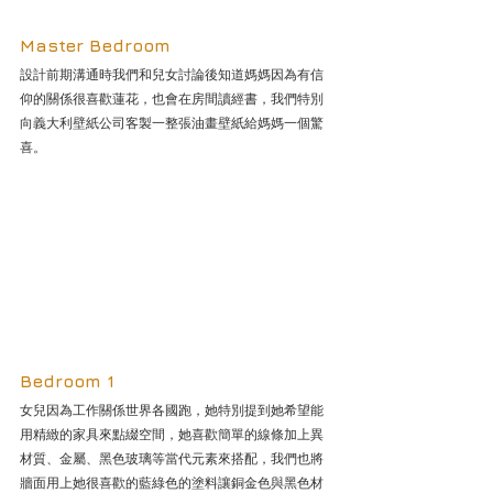
Master Bedroom
設計前期溝通時我們和兒女討論後知道媽媽因為有信
仰的關係很喜歡蓮花，也會在房間讀經書，我們特別
向義大利壁紙公司客製一整張油畫壁紙給媽媽一個驚
喜。
Bedroom 1
女兒因為工作關係世界各國跑，她特別提到她希望能
用精緻的家具來點綴空間，她喜歡簡單的線條加上異
材質、金屬、黑色玻璃等當代元素來搭配，我們也將
牆面用上她很喜歡的藍綠色的塗料讓銅金色與黑色材