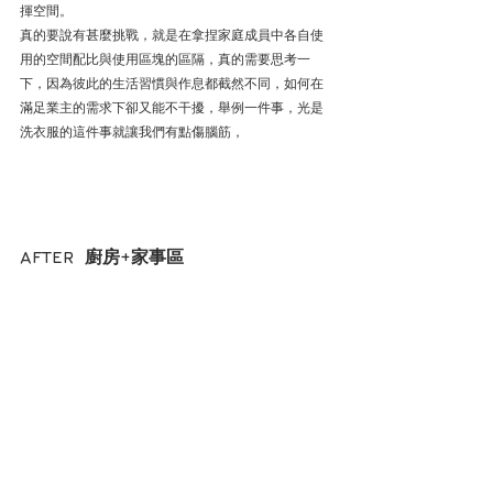
揮空間。
真的要說有甚麼挑戰，就是在拿捏家庭成員中各自使
用的空間配比與使用區塊的區隔，真的需要思考一
下，因為彼此的生活習慣與作息都截然不同，如何在
滿足業主的需求下卻又能不干擾，舉例一件事，光是
洗衣服的這件事就讓我們有點傷腦筋，
AFTER  廚房+家事區