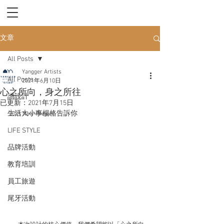
文章
All Posts
Yangger Artists
All Posts
2021年6月10日
心之所向，身之所往
讀設計
已更新：
2021年7月15日
生活大小事楊格告訴你
2021 New Project 
LIFE STYLE
品牌活動
教育培訓
員工旅遊
尾牙活動