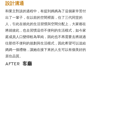
設計溝通
和業主對談的過程中，有提到媽媽為了這個家辛苦付
出了一輩子，在以前的空間裡面，住了三代同堂的
人，引此在彼此的生活習慣與空間分配上，大家都在
將就彼此，也去習慣這些不便利的生活模式，如今家
庭成員人口變得較為單純，因此也不再需要去將就過
往那些不便利的規劃與生活模式，因此希望可以送給
媽媽一個禮物，讓她在接下來的人生可以有個美好的
居住品質。
AFTER  客廳          