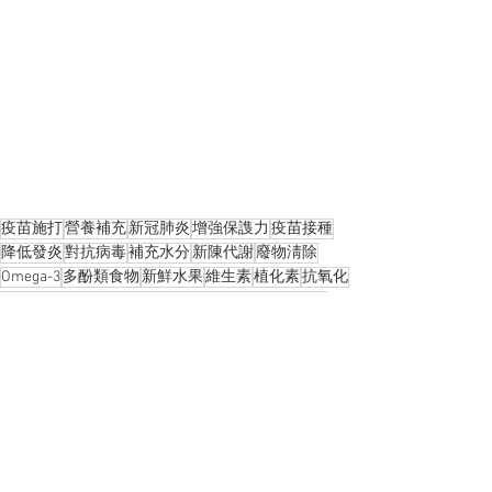
疫苗施打
營養補充
新冠肺炎
增強保謢力
疫苗接種
降低發炎
對抗病毒
補充水分
新陳代謝
廢物淸除
Omega-3
多酚類食物
新鮮水果
維生素
植化素
抗氧化
免疫機能
十字花科蔬菜
膳食纖維
維生素C
蛋白質
LIFE STYLE