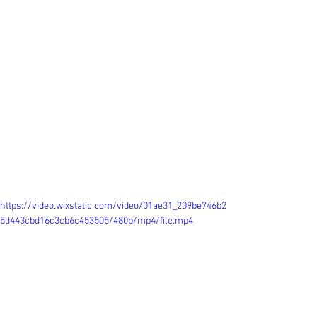
https://video.wixstatic.com/video/01ae31_209be746b2
5d443cbd16c3cb6c453505/480p/mp4/file.mp4