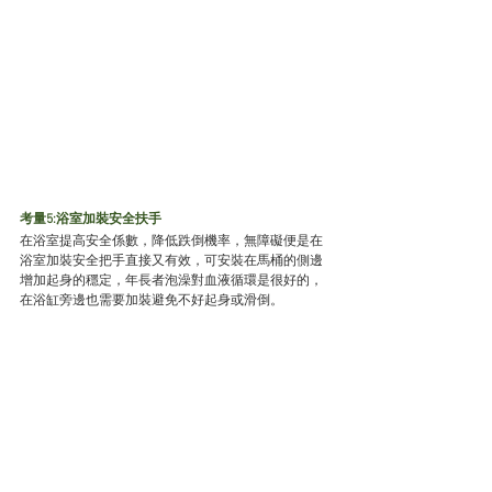
考量5:浴室加裝安全扶手
在浴室提高安全係數，降低跌倒機率，無障礙便是在
浴室加裝安全把手直接又有效，可安裝在馬桶的側邊
增加起身的穩定，年長者泡澡對血液循環是很好的，
在浴缸旁邊也需要加裝避免不好起身或滑倒。