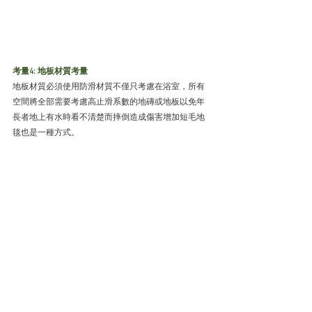
考量4: 地板材質考量
地板材質必須使用防滑材質不僅只考慮在浴室，所有
空間將全部需要考慮高止滑系數的地磚或地板以免年
長者地上有水時看不清楚而摔倒造成傷害增加短毛地
毯也是一種方式。