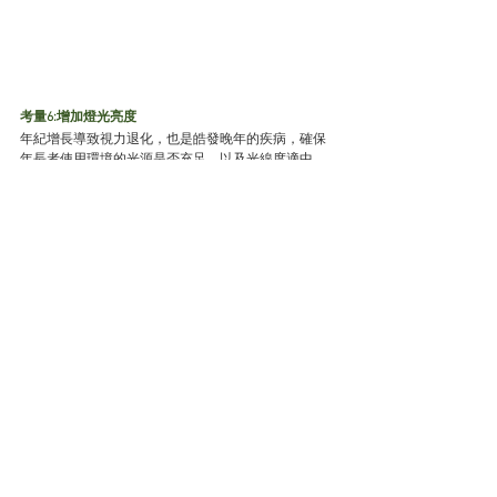
考量6:增加燈光亮度
年紀增長導致視力退化，也是皓發晚年的疾病，確保
年長者使用環境的光源是否充足，以及光線度適中，
即能拿存放物品。
房間床頭燈邊可設計電燈開關，半夜起床不必摸黑，
走道也可以增加夜間燈光增加光源。
多一份留心，多一份安全  楊格關心您 
無障礙空間
全齡智慧住宅
銀髮住宅
熟齡宅
跌倒
退休宅
室內建築設計
生活大小事楊格告訴你