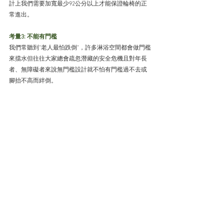
計上我們需要加寬最少92公分以上才能保證輪椅的正
常進出。
考量3: 不能有門檻
我們常聽到”老人最怕跌倒”，許多淋浴空間都會做門檻
來擋水但往往大家總會疏忽潛藏的安全危機且對年長
者、無障礙者來說無門檻設計就不怕有門檻過不去或
腳抬不高而絆倒。