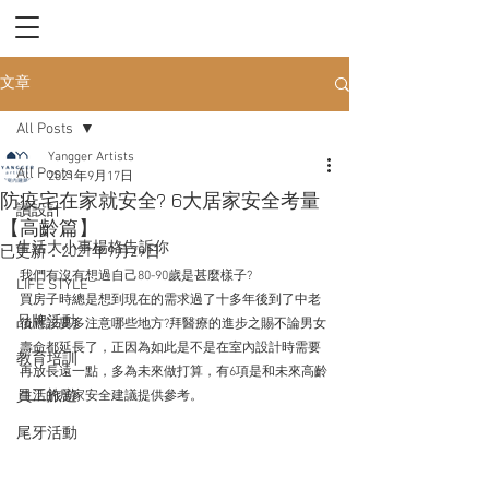
文章
All Posts
Yangger Artists
All Posts
2021年9月17日
防疫宅在家就安全? 6大居家安全考量
讀設計
【高齡篇】
生活大小事楊格告訴你
已更新：
2021年9月29日
我們有沒有想過自己80-90歲是甚麼樣子?
LIFE STYLE
買房子時總是想到現在的需求過了十多年後到了中老
品牌活動
後應該要多注意哪些地方?拜醫療的進步之賜不論男女
壽命都延長了，正因為如此是不是在室內設計時需要
教育培訓
再放長遠一點，多為未來做打算，有6項是和未來高齡
員工旅遊
生活的居家安全建議提供參考。
尾牙活動