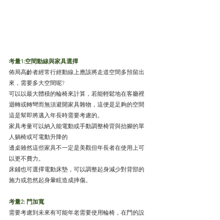
考量1:空間動線與家具選擇
佈局高齡者經常行經動線上應該將走道空間多預留出
來，需要多大空間呢?
可以以最大體積的輪椅來計算，若能輕鬆地在客廳裡
迴轉或轉彎而無須避開家具雜物，這便是足夠的空間
這是幫即將邁入年長時需要考慮的。
家具考量可以納入能電動或手動調整椅背與抬腳的單
人躺椅或可電動升降的
邊桌雖然這些家具不一定是美觀但年長者在使用上可
以更不費力。
床鋪也可選擇電動床墊，可以調整起身減少對背部的
施力或忽然起身暈眩造成摔傷。
考量2: 門加寬 
需要考慮到未來有可能年老需要使用輪椅，在門的設